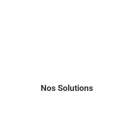
en ligne ce qui nous permet de travailler
efficacement sur l’ensemble du territoire
nationale.
Nos Solutions