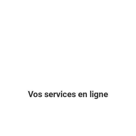
À partir de 30 €/An
Vos services en ligne
Établissement de devis
i