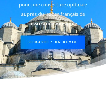
pour une couverture optimale
auprès du leader français de
l’
assurance mosquée
.
DEMANDEZ UN DEVIS
Qui est Assurance