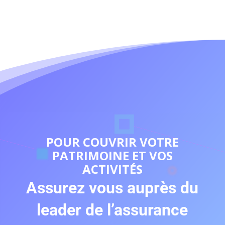
POUR COUVRIR VOTRE
PATRIMOINE ET VOS
ACTIVITÉS
Assurez vous auprès du
leader de l’assurance