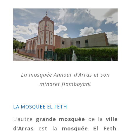
La mosquée Annour d’Arras et son
minaret flamboyant
LA MOSQUEE EL FETH
L’autre
grande mosquée
de la
ville
d’Arras
est la
mosquée El Feth
.