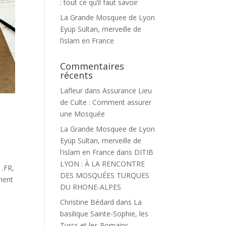
: tout ce qu’il faut savoir
La Grande Mosquee de Lyon
Eyüp Sultan, merveille de
l’islam en France
Commentaires
récents
Lafleur
dans
Assurance Lieu
de Culte : Comment assurer
une Mosquée
La Grande Mosquee de Lyon
Eyüp Sultan, merveille de
l'islam en France
dans
DITIB
LYON : À LA RENCONTRE
 .FR,
DES MOSQUÉES TURQUES
ment
DU RHONE-ALPES
Christine Bédard
dans
La
basilique Sainte-Sophie, les
Turcs et les Romains