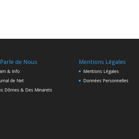
Parle de Nous
Mentions Légales
lam & Info
Mentions Légales
urnal de Net
Données Personnelles
s Dômes & Des Minarets