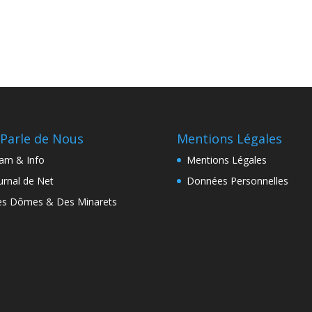
Parle de Nous
Mentions Légales
lam & Info
Mentions Légales
urnal de Net
Données Personnelles
s Dômes & Des Minarets