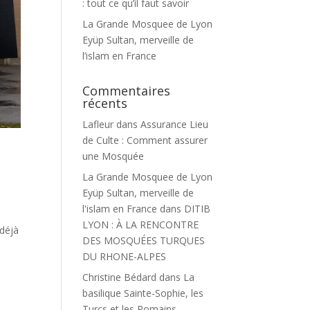
: tout ce qu’il faut savoir
La Grande Mosquee de Lyon
Eyüp Sultan, merveille de
l’islam en France
Commentaires
récents
Lafleur
dans
Assurance Lieu
de Culte : Comment assurer
une Mosquée
La Grande Mosquee de Lyon
Eyüp Sultan, merveille de
l'islam en France
dans
DITIB
LYON : À LA RENCONTRE
 déjà
DES MOSQUÉES TURQUES
DU RHONE-ALPES
Christine Bédard
dans
La
basilique Sainte-Sophie, les
Turcs et les Romains