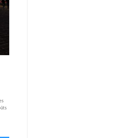
es
oûts