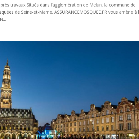
après travaux Situés dans l’agglomération de Melun, la commune de
 mosquées de Seine-et-Marne. ASSURANCEMOSQUEE.FR vous amène à 
...