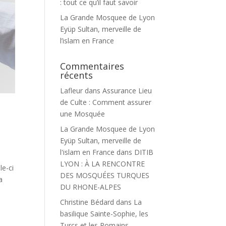
: tout ce qu’il faut savoir
La Grande Mosquee de Lyon
Eyüp Sultan, merveille de
l’islam en France
Commentaires
récents
Lafleur
dans
Assurance Lieu
de Culte : Comment assurer
une Mosquée
La Grande Mosquee de Lyon
Eyüp Sultan, merveille de
l'islam en France
dans
DITIB
LYON : À LA RENCONTRE
le-ci
DES MOSQUÉES TURQUES
a
DU RHONE-ALPES
Christine Bédard
dans
La
basilique Sainte-Sophie, les
Turcs et les Romains